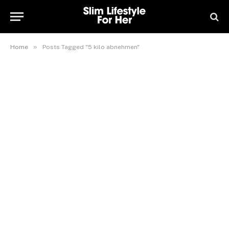
»
Home
Posts Tagged "5 kilo abnehmen"