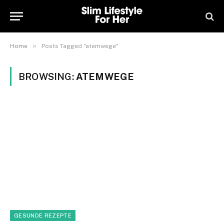
»
Home
Posts Tagged "atemwege"
BROWSING:
ATEMWEGE
GESUNDE REZEPTE