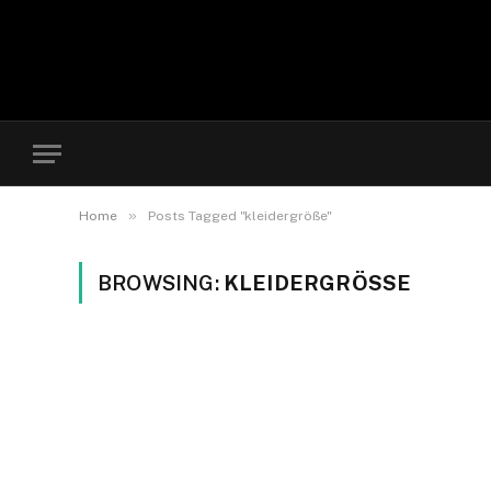
»
Home
Posts Tagged "kleidergröße"
BROWSING:
KLEIDERGRÖSSE