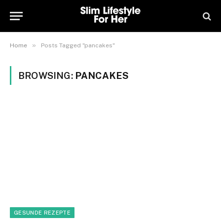
»
Home
Posts Tagged "pancakes"
BROWSING:
PANCAKES
GESUNDE REZEPTE