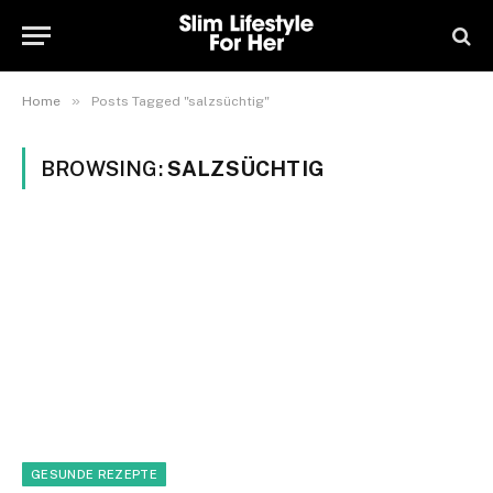
»
Home
Posts Tagged "salzsüchtig"
BROWSING:
SALZSÜCHTIG
GESUNDE REZEPTE