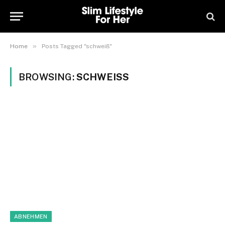
»
Home
Posts Tagged "schweiß"
BROWSING:
SCHWEISS
ABNEHMEN