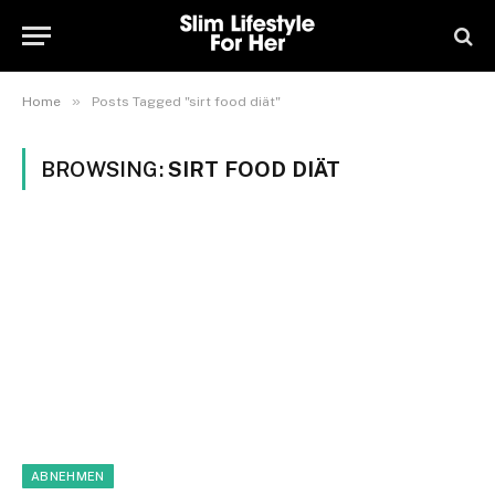
»
Home
Posts Tagged "sirt food diät"
BROWSING:
SIRT FOOD DIÄT
ABNEHMEN