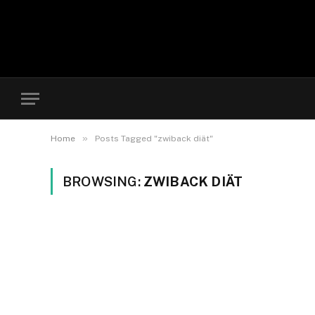
»
Home
Posts Tagged "zwiback diät"
BROWSING:
ZWIBACK DIÄT