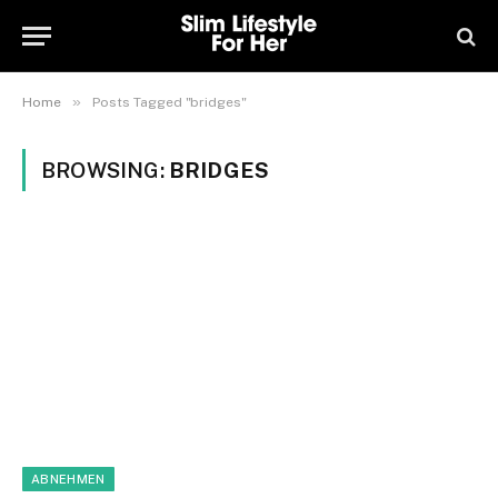
»
Home
Posts Tagged "bridges"
BROWSING:
BRIDGES
ABNEHMEN