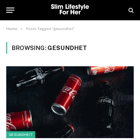
»
Home
Posts Tagged "gesundhet"
BROWSING:
GESUNDHET
GESUNDHEIT