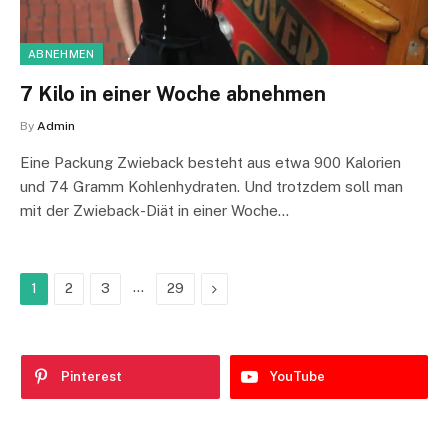
ABNEHMEN
7 Kilo in einer Woche abnehmen
By
Admin
Eine Packung Zwieback besteht aus etwa 900 Kalorien
und 74 Gramm Kohlenhydraten. Und trotzdem soll man
mit der Zwieback-Diät in einer Woche…
…
Next
1
2
3
29
Pinterest
YouTube