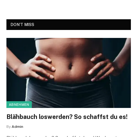
DON'T MISS
ABNEHMEN
Blähbauch loswerden? So schaffst du es!
By
Admin