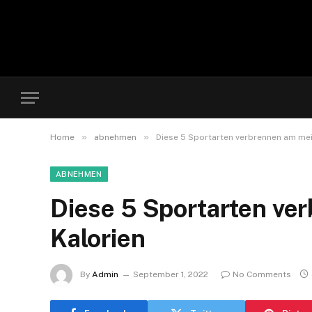
»
»
Home
abnehmen
Diese 5 Sportarten verbrennen am mei
ABNEHMEN
Diese 5 Sportarten ve
Kalorien
By
Admin
September 1, 2022
No Comments