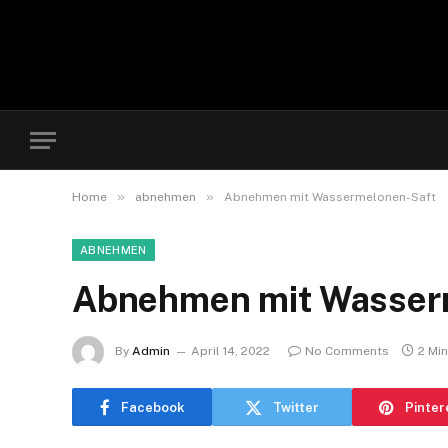
»
»
Home
abnehmen
Abnehmen mit Wassermelonen-Saft
ABNEHMEN
Abnehmen mit Wasser
By
Admin
April 14, 2022
No Comments
2 Mi
Facebook
Twitter
Pinter