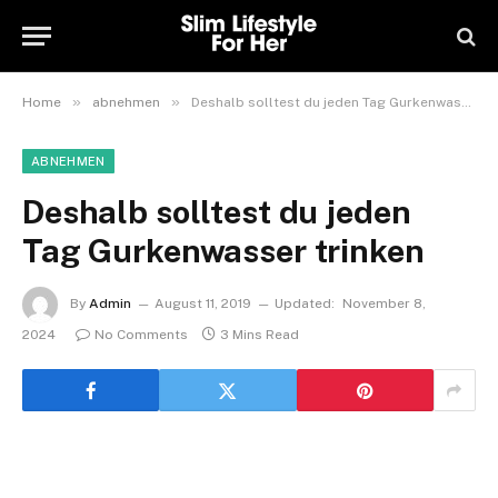
»
»
Home
abnehmen
Deshalb solltest du jeden Tag Gurkenwasser trinken
ABNEHMEN
Deshalb solltest du jeden
Tag Gurkenwasser trinken
By
Admin
August 11, 2019
Updated:
November 8,
2024
No Comments
3 Mins Read