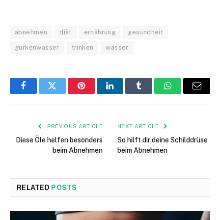
abnehmen
diät
ernährung
gesundheit
gurkenwasser
trinken
wasser
Facebook
Twitter
Pinterest
LinkedIn
Tumblr
WhatsApp
Email
PREVIOUS ARTICLE
NEXT ARTICLE
Diese Öle helfen besonders
So hilft dir deine Schilddrüse
beim Abnehmen
beim Abnehmen
RELATED
POSTS