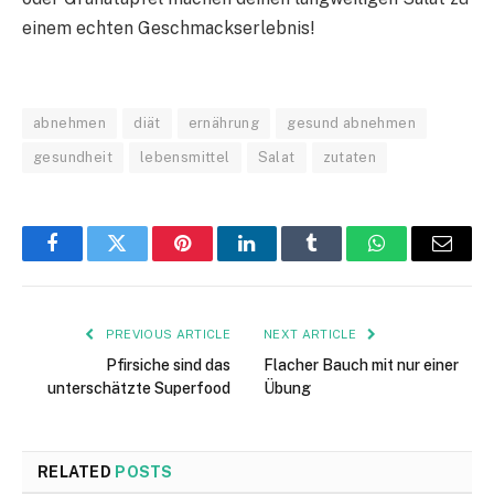
einem echten Geschmackserlebnis!
abnehmen
diät
ernährung
gesund abnehmen
gesundheit
lebensmittel
Salat
zutaten
Facebook
Twitter
Pinterest
LinkedIn
Tumblr
WhatsApp
Email
PREVIOUS ARTICLE
NEXT ARTICLE
Pfirsiche sind das
Flacher Bauch mit nur einer
unterschätzte Superfood
Übung
RELATED
POSTS