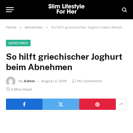
»
»
Home
abnehmen
So hilft griechischer Joghurt beim Abnehmen
ABNEHMEN
So hilft griechischer Joghurt
beim Abnehmen
By
Admin
August 2, 2019
No Comments
2 Mins Read