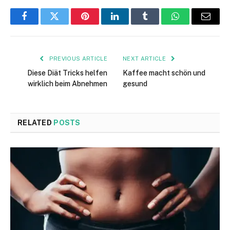
Facebook
Twitter
Pinterest
LinkedIn
Tumblr
WhatsApp
Email
PREVIOUS ARTICLE
NEXT ARTICLE
Diese Diät Tricks helfen
Kaffee macht schön und
wirklich beim Abnehmen
gesund
RELATED
POSTS