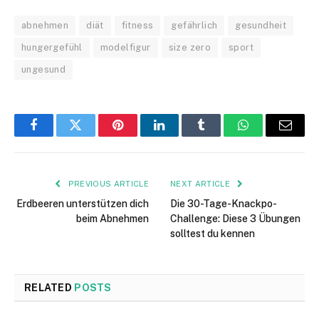
abnehmen
diät
fitness
gefährlich
gesundheit
hungergefühl
modelfigur
size zero
sport
ungesund
Facebook
Twitter
Pinterest
LinkedIn
Tumblr
WhatsApp
Email
PREVIOUS ARTICLE
NEXT ARTICLE
Erdbeeren unterstützen dich
Die 30-Tage-Knackpo-
beim Abnehmen
Challenge: Diese 3 Übungen
solltest du kennen
RELATED
POSTS