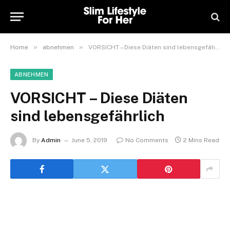
»
»
Home
abnehmen
VORSICHT – Diese Diäten sind lebensgefährlich
ABNEHMEN
VORSICHT – Diese Diäten
sind lebensgefährlich
By
Admin
June 5, 2019
No Comments
2 Mins Read