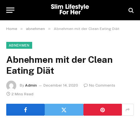
»
»
Home
abnehmen
Abnehmen mit der Clean Eating Diät
ABNEHMEN
Abnehmen mit der Clean
Eating Diät
By
Admin
December 14, 2020
No Comments
2 Mins Read