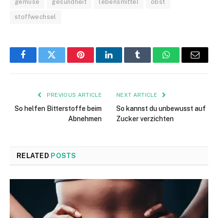
gemüse
gesundheit
lebensmittel
obst
stoffwechsel
Facebook
Twitter
Pinterest
LinkedIn
Tumblr
WhatsApp
Email
PREVIOUS ARTICLE
NEXT ARTICLE
So helfen Bitterstoffe beim
So kannst du unbewusst auf
Abnehmen
Zucker verzichten
RELATED
POSTS