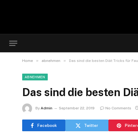
»
»
Home
abnehmen
Das sind die besten Diät Tricks für Fau
ABNEHMEN
Das sind die besten Diä
By
Admin
September 22, 2019
No Comments
Facebook
Twitter
Pinter