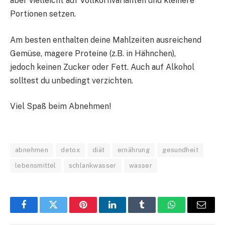
aber vielleicht auf Vollkornvarianten und kleinere
Portionen setzen.
Am besten enthalten deine Mahlzeiten ausreichend
Gemüse, magere Proteine (z.B. in Hähnchen),
jedoch keinen Zucker oder Fett. Auch auf Alkohol
solltest du unbedingt verzichten.
Viel Spaß beim Abnehmen!
abnehmen
detox
diät
ernährung
gesundheit
lebensmittel
schlankwasser
wasser
Facebook
Twitter
Pinterest
LinkedIn
Tumblr
WhatsApp
Email