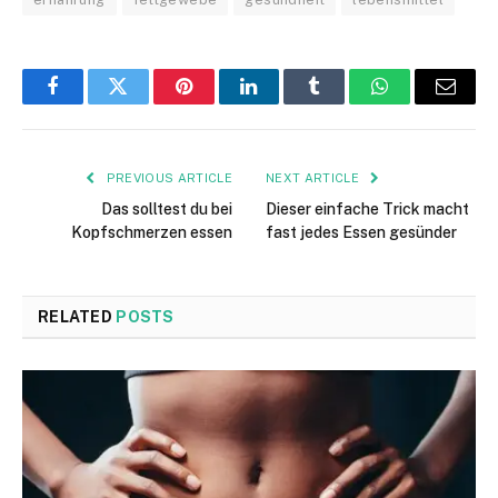
Facebook
Twitter
Pinterest
LinkedIn
Tumblr
WhatsApp
Email
PREVIOUS ARTICLE
NEXT ARTICLE
Das solltest du bei
Dieser einfache Trick macht
Kopfschmerzen essen
fast jedes Essen gesünder
RELATED
POSTS