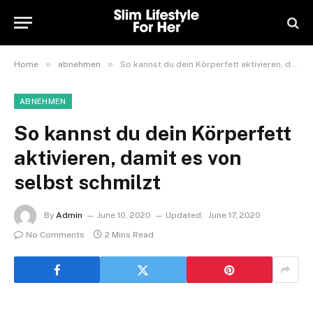
»
»
Home
abnehmen
So kannst du dein Körperfett aktivieren, damit es von selbst schmilzt
ABNEHMEN
So kannst du dein Körperfett
aktivieren, damit es von
selbst schmilzt
By
Admin
June 10, 2020
Updated:
June 17, 2020
No Comments
2 Mins Read