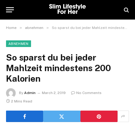
»
»
Home
abnehmen
So sparst du bei jeder Mahlzeit mindestens 200 Kalorien
ABNEHMEN
So sparst du bei jeder
Mahlzeit mindestens 200
Kalorien
By
Admin
March 2, 2019
No Comments
2 Mins Read