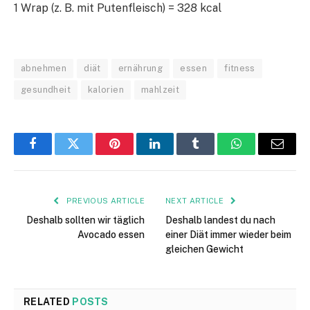
1 Wrap (z. B. mit Putenfleisch) = 328 kcal
abnehmen
diät
ernährung
essen
fitness
gesundheit
kalorien
mahlzeit
Facebook
Twitter
Pinterest
LinkedIn
Tumblr
WhatsApp
Email
PREVIOUS ARTICLE
NEXT ARTICLE
Deshalb sollten wir täglich
Deshalb landest du nach
Avocado essen
einer Diät immer wieder beim
gleichen Gewicht
RELATED
POSTS