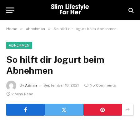
»
»
Home
abnehmen
So hilft dir Jogurt beim Abnehmen
ABNEHMEN
So hilft dir Jogurt beim
Abnehmen
By
Admin
September 18, 2021
No Comments
2 Mins Read