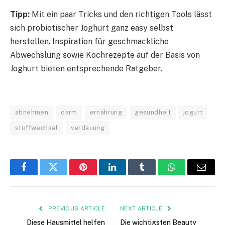
Tipp:
Mit ein paar Tricks und den richtigen Tools lässt
sich probiotischer Joghurt ganz easy selbst
herstellen. Inspiration für geschmackliche
Abwechslung sowie Kochrezepte auf der Basis von
Joghurt bieten entsprechende Ratgeber.
abnehmen
darm
ernährung
gesundheit
jogurt
stoffwechsel
verdauung
Facebook
Twitter
Pinterest
LinkedIn
Tumblr
WhatsApp
Email
PREVIOUS ARTICLE
NEXT ARTICLE
Diese Hausmittel helfen
Die wichtigsten Beauty